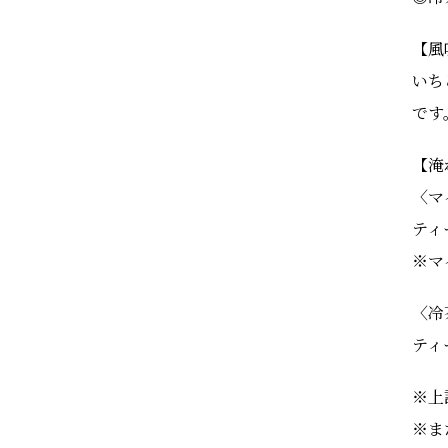
【風
いち
です
【淹
〈マ
ティ
※マ
〈冷
ティ
※上
※ま